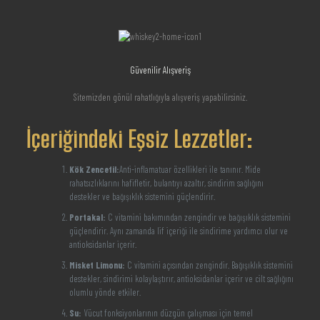
Güvenilir Alışveriş
Sitemizden gönül rahatlığıyla alışveriş yapabilirsiniz.
İçeriğindeki Eşsiz Lezzetler:
Kök Zencefil:
Anti-inflamatuar özellikleri ile tanınır. Mide
rahatsızlıklarını hafifletir, bulantıyı azaltır, sindirim sağlığını
destekler ve bağışıklık sistemini güçlendirir.
Portakal:
C vitamini bakımından zengindir ve bağışıklık sistemini
güçlendirir. Aynı zamanda lif içeriği ile sindirime yardımcı olur ve
antioksidanlar içerir.
Misket Limonu:
C vitamini açısından zengindir. Bağışıklık sistemini
destekler, sindirimi kolaylaştırır, antioksidanlar içerir ve cilt sağlığını
olumlu yönde etkiler.
Su:
Vücut fonksiyonlarının düzgün çalışması için temel