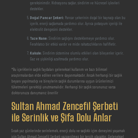
gereksinimdir. Hidrasyonu sağlar, sindirim ve hücresel işlevleri
destekler.
Doğal Pancar Şekeri:
Pancar şekerinin doğal bir kaynağı olan bu
içerik, enerji sağlamada yardımcı olur. Ayrıca potasyum içeriği ile
elektrolit dengesini destekler.
Taze Nane:
Sindirim sağlığını desteklemeye yardımcı olur.
Ferahlatıcı bir etkisi vardır ve mide rahatsızlıklarını hafifletir.
Kakule:
Sindirim sistemine olumlu etkileri olan bileşenler içerir.
Gaz ve şişkinliği azaltmada yardımcı olur.
*Bu içeriklerin sağlık faydaları geleneksel kullanım ve bazı bilimsel
araştırmalardan elde edilen verilere dayanmaktadır. Ancak herhangi bir sağlık
beyanı yapılmadığı ve bireylerin sağlık durumlarına uygun ürünlerimizi
tüketmeleri gerektiği unutmamalıdır. Herhangi bir sağlık sorununuz varsa
doktorunuza danışmanız önerilir
Sultan Ahmad Zencefil Şerbeti
ile Serinlik ve Şifa Dolu Anlar
Sıcak yaz günlerinde serinlemek, enerji dolu ve sağlıklı içim deneyimi yaşamak
için Sultan Ahmad Zencefil Şerbeti vazgeçilmez bir tercih olacaktır. Geleneksel