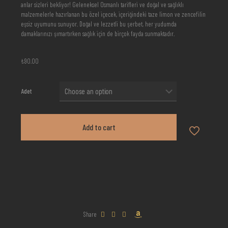
anlar sizleri bekliyor! Geleneksel Osmanlı tarifleri ve doğal ve sağlıklı
malzemelerle hazırlanan bu özel içecek, içeriğindeki taze limon ve zencefilin
eşsiz uyumunu sunuyor. Doğal ve lezzetli bu şerbet, her yudumda
damaklarınızı şımartırken sağlık için de birçok fayda sunmaktadır.
₺
90.00
Adet
Add to cart
Share