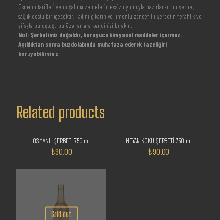
Osmanlı tarifleri ve doğal malzemelerin eşsiz uyumuyla hazırlanan bu şerbet,
sağlık dostu bir içecektir. Tadını çıkarın ve limonlu zencefilli şerbetin ferahlık ve
şifayla buluştuğu bu özel anlara kendinizi bırakın.
Not: Şerbetimiz doğaldır, koruyucu kimyasal maddeler içermez.
Açıldıktan sonra buzdolabında muhafaza ederek tazeliğini
koruyabilirsiniz
Related products
Sold out
Sold out
OSMANLI ŞERBETİ 750 ml
MEYAN KÖKÜ ŞERBETİ 750 ml
₺
90.00
₺
90.00
Sold out