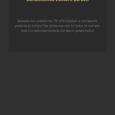
Ramazan'a özel şerbetlerimiz, 750 ml'lik ölçüsüyle ve özel tasarımlı
çantalarda sizi bekliyor! İftar sofralarınıza eşsiz bir hediye ile renk katın.
Şimdi 2 ve katlarındaki alımlarda özel tasarım çantalar hediye!